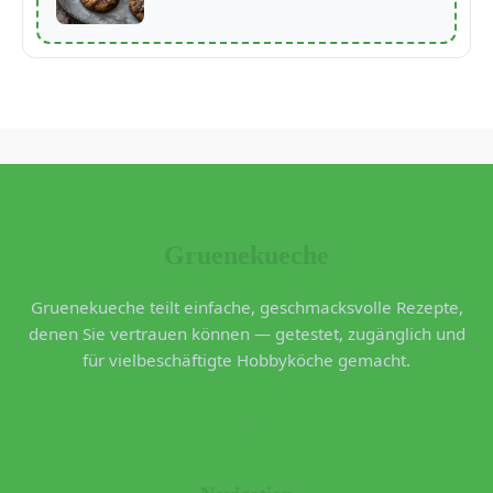
Gruenekueche
Gruenekueche teilt einfache, geschmacksvolle Rezepte,
denen Sie vertrauen können — getestet, zugänglich und
für vielbeschäftigte Hobbyköche gemacht.